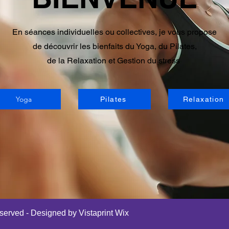
En séances individuelles ou collectives, je vous propose
de découvrir les bienfaits du Yoga, du Pilates,
de la Relaxation et Gestion du stress
Yoga
Pilates
Relaxation
eserved -
Designed by Vistaprint Wix